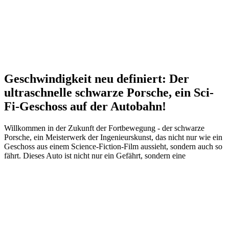
Geschwindigkeit neu definiert: Der
ultraschnelle schwarze Porsche, ein Sci-
Fi-Geschoss auf der Autobahn!
Willkommen in der Zukunft der Fortbewegung - der schwarze
Porsche, ein Meisterwerk der Ingenieurskunst, das nicht nur wie ein
Geschoss aus einem Science-Fiction-Film aussieht, sondern auch so
fährt. Dieses Auto ist nicht nur ein Gefährt, sondern eine
Zeitmaschine, die Sie in die Ära der ultraschnellen
Autobahnabenteuer katapultiert.
In tiefschwarzem Lack und mit grellroten Rücklichtern präsentiert
sich der Porsche als König der Straße. Auf der Autobahn entfaltet
dieser Turbo-Blitz sein volles Potenzial und wird zum
unangefochtenen Herrscher der Fahrspuren. Die Geschwindigkeit
dieses Autos ist nicht nur beeindruckend, sondern bahnbrechend,